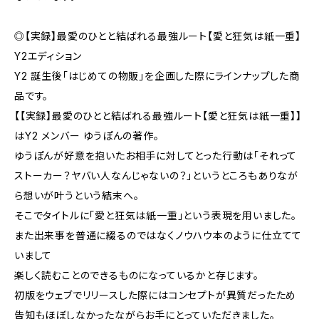
◎【実録】最愛のひとと結ばれる最強ルート【愛と狂気は紙一重】
Y2エディション
Y2 誕生後「はじめての物販」を企画した際にラインナップした商
品です。
【【実録】最愛のひとと結ばれる最強ルート【愛と狂気は紙一重】】
はY2 メンバー ゆうぽんの著作。
ゆうぽんが好意を抱いたお相手に対してとった行動は「それって
ストーカー？ヤバい人なんじゃないの？」というところもありなが
ら想いが叶うという結末へ。
そこでタイトルに「愛と狂気は紙一重」という表現を用いました。
また出来事を普通に綴るのではなくノウハウ本のように仕立てて
いまして
楽しく読むことのできるものになっているかと存じます。
初版をウェブでリリースした際にはコンセプトが異質だったため
告知もほぼしなかったながらお手にとっていただきました。