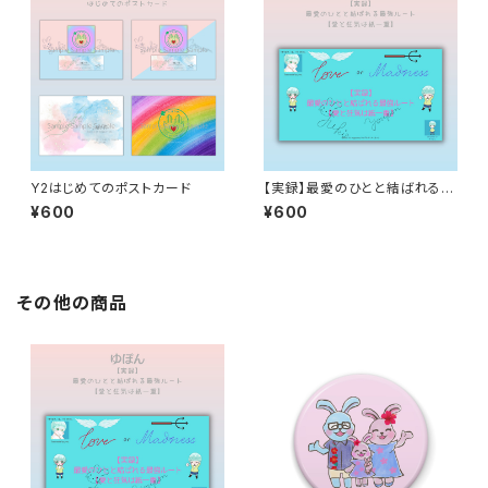
Y2はじめてのポストカード
【実録】最愛のひとと結ばれる最
強ルート【愛と狂気は紙一重】Y
¥600
¥600
2エディション
その他の商品