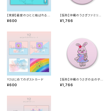
【実録】最愛のひとと結ばれる最
【仮称】沖縄のうさぎファミリー
強ルート【愛と狂気は紙一重】Y
缶バッジ【直径57mm】
¥600
¥1,766
2エディション
Y2はじめてのポストカード
【仮称】沖縄のうさぎの女の子
缶バッジ【直径57mm】
¥600
¥1,766